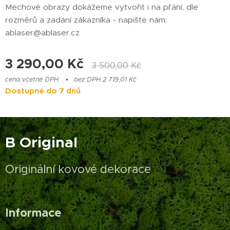
Mechové obrazy dokážeme vytvořit i na přání, dle
rozměrů a zadání zákazníka - napište nám:
ablaser@ablaser.cz
3 290,00
Kč
3 500,00
Kč
cena včetně DPH
bez DPH 2 719,01 Kč
Dostupné do 7 dnů
B Original
Originální kovové dekorace
Informace