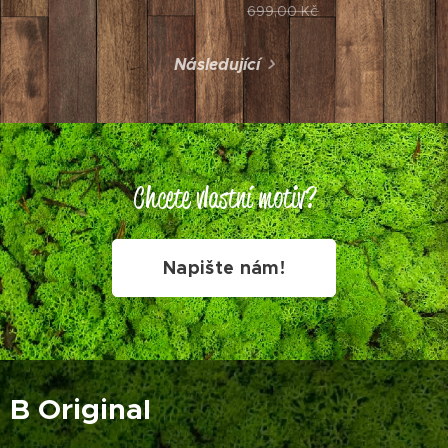
699,00
Kč
Následující
Chcete vlastní motiv?
Napište nám!
B Original