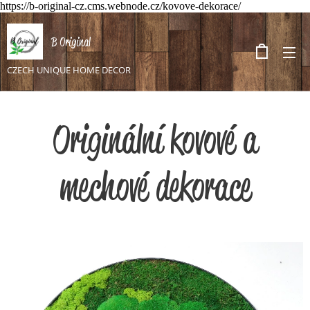
https://b-original-cz.cms.webnode.cz/kovove-dekorace/
B Original
CZECH UNIQUE HOME DECOR
Originální kovové a
mechové dekorace