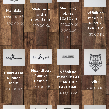
Mechový
Welcome
Mandala
Věšák na
obraz
to the
1 590,00
Kč
medaile
30x30cm
mountains
NEVER
1 890,00
Kč
1 990,00
Kč
490,00
Kč
GIVE UP
2 200,00
430,00
Kč
Kč
HeartBeat
Věšák na
HeartBeat
Runner
medaile GO
Runner
Female
Vlk 1
HARD OR
Male
350,00
Kč
GO HOME
790,00
Kč
350,00
Kč
430,00
Kč