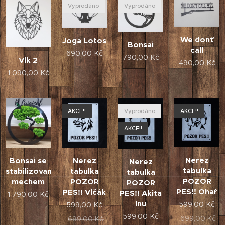
Vyprodáno
Vyprodáno
We donť
Joga Lotos
Bonsai
call
690,00
Kč
790,00
Kč
Vlk 2
490,00
Kč
1 090,00
Kč
AKCE!!
Vyprodáno
AKCE!!
AKCE!!
Nerez
Bonsai se
Nerez
Nerez
tabulka
stabilizovaným
tabulka
tabulka
POZOR
mechem
POZOR
POZOR
PES!! Ohař
PES!! Vlčák
PES!! Akita
1 790,00
Kč
Inu
599,00
Kč
599,00
Kč
599,00
Kč
699,00
Kč
699,00
Kč