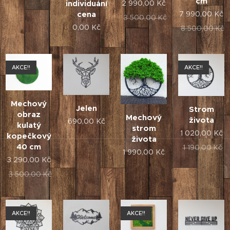
cm
individuání
2 990,00
Kč
7 990,00
Kč
cena
3 500,00
Kč
0,00
Kč
8 500,00
Kč
AKCE!!
AKCE!!
Mechový
Jelen
Strom
obraz
Mechový
života
690,00
Kč
kulatý
strom
1 020,00
Kč
kopečkový
života
40 cm
1 190,00
Kč
1 990,00
Kč
3 290,00
Kč
3 500,00
Kč
AKCE!!
AKCE!!