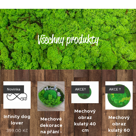
Všechny produkty
Novinka
AKCE!!
AKCE !!
Mechový
Infinity dog
Mechový
obraz
Mechové
lover
obraz
kulatý 40
dekorace
kulatý 60
cm
399,00
Kč
na přání -