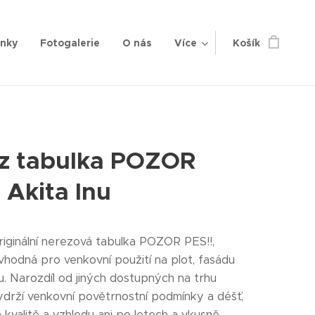
enky
Fotogalerie
O nás
Více
Košík
z tabulka POZOR
 Akita Inu
riginální nerezová tabulka POZOR PES!!,
vhodná pro venkovní použití na plot, fasádu
. Narozdíl od jiných dostupných na trhu
drží venkovní povětrnostní podmínky a déšť,
 kvalitě a vzhledu ani po letech a vkusně