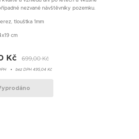
případné nezvané návštěvníky pozemku.
Nerez, tloušťka 1mm
4x19 cm
0
Kč
699,00
Kč
DPH
bez DPH 495,04 Kč
Vyprodáno