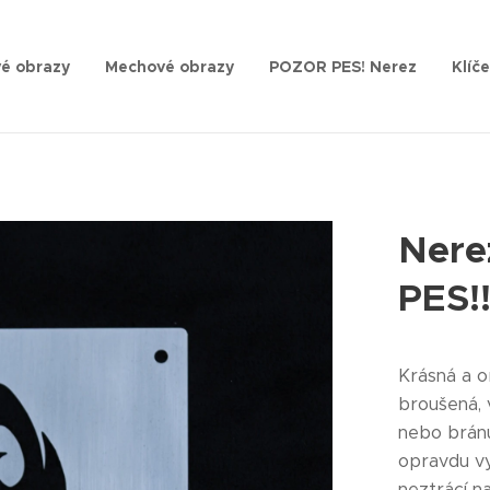
é obrazy
Mechové obrazy
POZOR PES! Nerez
Klíč
Nere
PES!!
Krásná a o
broušená, 
nebo bránu
opravdu vy
neztrácí na