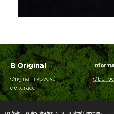
B Original
Inform
Originální kovové
Obchod
dekorace
Používáme cookies, abychom zajistili správné fungování a bezp