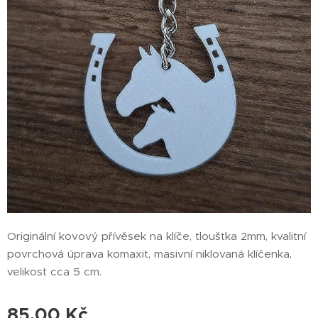
Originální kovový přívěsek na klíče, tloušťka 2mm, kvalitní
povrchová úprava komaxit, masivní niklovaná klíčenka,
velikost cca 5 cm.
85,00
Kč