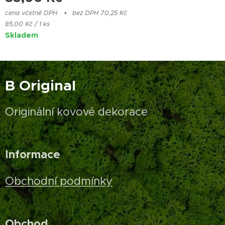
cena včetně DPH
bez DPH 70,25 Kč
85,00 Kč / 1 ks
Skladem
B Original
Originální kovové dekorace
Informace
Obchodní podmínky
Obchod