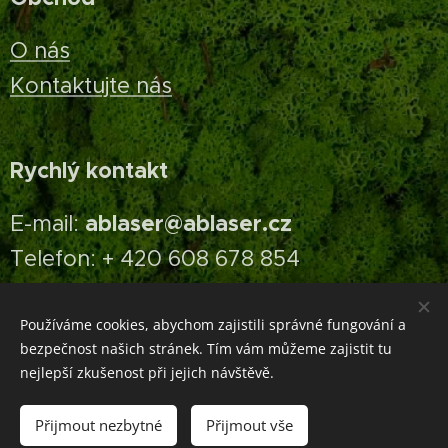
O nás
Kontaktujte nás
Rychlý kontakt
ablaser@ablaser.cz
E-mail:
Telefon: + 420 608 678 854
Používáme cookies, abychom zajistili správné fungování a
bezpečnost našich stránek. Tím vám můžeme zajistit tu
Cookies
nejlepší zkušenost při jejich návštěvě.
Do košíku
Přijmout nezbytné
Přijmout vše